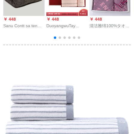
￥ 448
￥ 448
￥ 448
￥
Sanu Contt sa tenホ
DuoyangwuTay
清洁雅绵100%タオル
ール厚手テル1冊
OHYAわわの柔らかな
3本セク1バーター2タ
35×76 cm绵100%フ
sukinケアのスキタ
オル2タオル成人家庭
レキシブル吸水シス
イ、纸袋のアイテム
服プロモーション会
テム165 g薄い墨色
を买ってくれまし
社景品カーリング年
た。
末会社福祉クラブ
3
8774紫1本8773紫2本
セバス