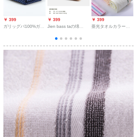
￥ 399
￥ 399
￥ 399
￥
ガリッグバ100%ガラ
Jien bass taの绵
亜光タオルカラー全
亜
ッチは柔らかな水を
100%男女コットンは
绵4本入均色30
吸う男女カプ8549深
柔らかい夏である。
cm*60 cm/70 gラム*4
蘭140*70
水を吸い込むこと。
本
お風呂すJY-1320 b金
色1冊。
オ
c