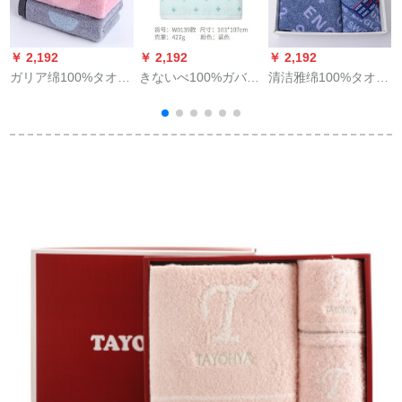
￥ 2,192
￥ 2,192
￥ 2,192
￥
ガリア绵100%タオル
きないべ100%ガバス
清洁雅绵100%タオル
无地全绵加厚のマッ
タオ新生児入浴カバ
3本セク1バーター2タ
ト3本詰めの女性カー
カーペトルの柔らか
オル2大人の家庭服プ
プは颜タオルの三色
な吸水タオルはW
ロモーション会社景
各1本です。
139蘭に
品カーリングセク
ン
g