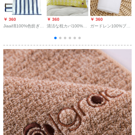
￥ 360
￥ 360
￥ 360
￥
Jiaai绵100%色纺ぎぎ
清洁な枕カバ100%快
ガードレン100%ブリ
T
ぎぎゃっとっとふつ
适です。柔らか枕タ
ンドップの个性星座
の4 cm*85 cm/100 g
オルの枕カバのカー
タオル牡羊座白76*35
ラム/本
プ1本入りの894黄枕
cm
カバー