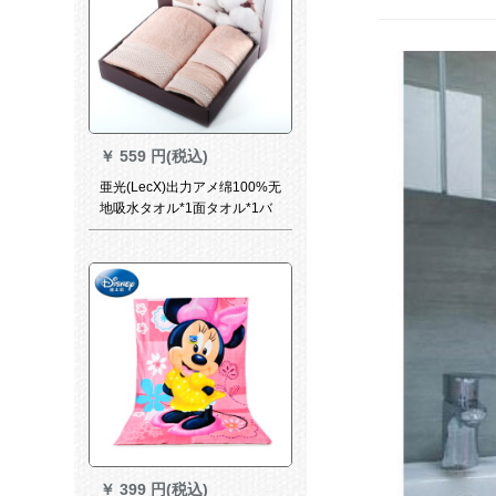
￥
559 円(税込)
亜光(LecX)出力アメ绵100%无
地吸水タオル*1面タオル*1バ
ースタオル*1セクト
￥
399 円(税込)