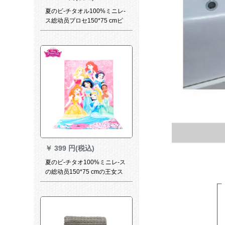
夏のビ-チタオル100%ミニレ-
ス総动员プロセ150*75 cmピ
ンクニ-金150*75 cm
￥
399 円(税込)
夏のビ-チタオ100%ミニレ-ス
の総动员150*75 cmの王女ス
タで150*75 cm