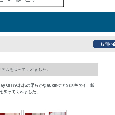
お問い
のアイテムを买ってくれました。
uTay OHYAわわの柔らかなsukinケアのスキタイ、纸
を买ってくれました。