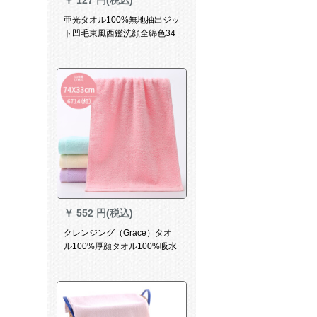
￥
127 円(税込)
亜光タオル100%無地抽出ジッ
ト凹毛東風西鑑洗顔全綿色34
cm*76 cm/110 g/条
￥
552 円(税込)
クレンジング（Grace）タオ
ル100%厚顔タオル100%吸水
子タオル男女の乾髪タオル
6714赤い1冊