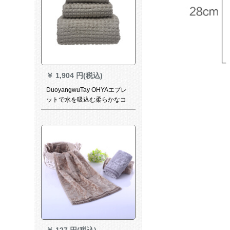
￥
1,904 円(税込)
DuoyangwuTay OHYAエプレ
ットで水を吸込む柔らかなコ
—トの柔らかな吸水タオルの
蜜の巣のバスタァ75*14 cm