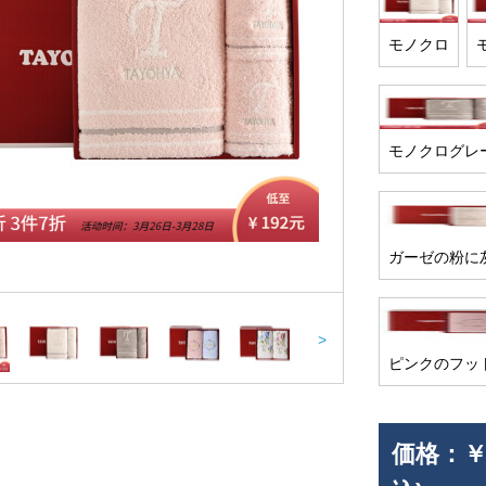
モノクロ
モノクログレ
ガーゼの粉に
>
ピンクのフッ
価格：
￥