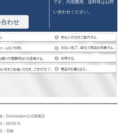
です。代理費用、送料等はお問
い合わせください。
い合わせ
舗：Duoyangwu公式旗艦店
材：綿100 %
芸：毛輪