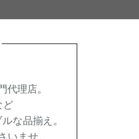
門代理店。
など
ルな品揃え。
さいませ。