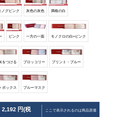
モノグピンク
灰色の灰色
満格の白
ー
ピンク
一方の一面
モノクロの白+ピンク
灰をつける
ブロッコリー
プリント・ブルー
トボックス
ブルーマスク
 2,192 円(税
ここで表示されるのは商品原価