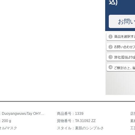
込)
お問
商品名称：DuoyangwuwuTay OHYAふわふわの柔らかいスキンケアのスキンケアタオルバスタオルセットは、プレゼントをプレゼントしてタオルを購入したタオルを使ってお客様に連絡して紙袋の単格ピンクのタオルを送った。
商品番号：1339
店
200 g
貨物番号：TA 31092 ZZ
素
オル/マスク
スタイル：素肌のシンプルさ
工