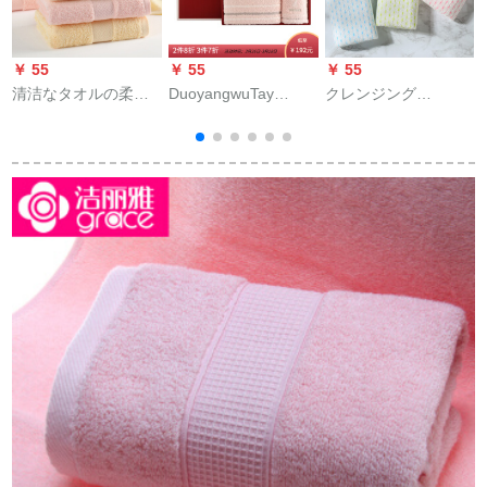
￥ 55
￥ 55
￥ 55
￥
清洁なタオルの柔ら
DuoyangwuTay
クレンジング
か吸水E 0033绵100%
OHYAわわの柔らかな
（Grace）タオル
洗颜して颜を洗いま
sukinケアのスキタ
100%厚顔タオル
す。
イ、纸袋のアイテム
100%吸水子タオル男
を买ってくれまし
女用タオル家庭用タ
た。
オル6699赤1本
本