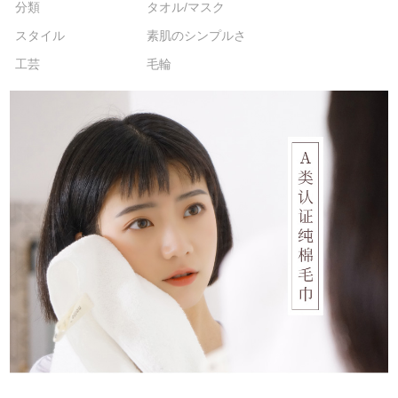
分類
タオル/マスク
スタイル
素肌のシンプルさ
工芸
毛輪