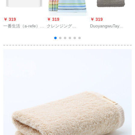
￥ 319
￥ 319
￥ 319
￥
一番生活（a-refe）タ
クレンジング
DuoyangwuTay
オル小米洗颜タオル
（Grace）タオル
OHYAエプレットで水
100%小さいおの赤ち
100%厚さをプロスタ
を吸込む柔らかなコ
ゃんが颜タオルを拭
とした柔らかな吸水
—トの柔らかな吸水
いてくれます。
子はタオルと男女の
タオルの蜜の巣のバ
m
乾燥タオルの家庭用
スタァ75*14 cm
c
タオル6443青1本大
きなタオル1册です。