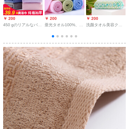
￥ 200
￥ 200
￥ 200
￥
450 gのリアルなバチ
亜光タオル100%、汗
洗颜タオル美容クレ
スタ成人A种类の绵
ふき小さーいタオル2
ルラ用タオルMJ-002
100%タオル长い家庭
冊（色ランダ）30*30
用バーシオ男女カー
cm/34 glam
リングプロプロプロ
プロモーション