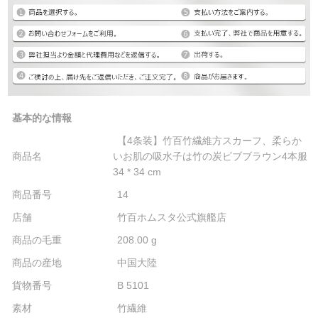
基本的な情報
【4条装】竹百竹繊維方スカーフ、柔らか
商品名
いお肌の吸水子は竹の炭ビブブラウン4本服
34 * 34 cm
商品番号
14
店舗
竹百ホムスタ公式旗艦店
商品の毛重
208.00 g
商品の産地
中国大陸
貨物番号
B 5101
素材
竹繊維