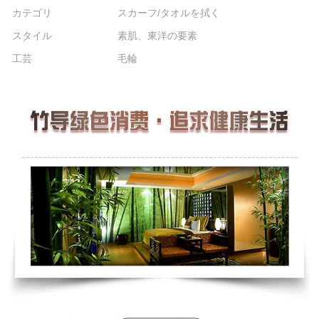
カテゴリ
スカーフ/タオルを拭く
スタイル
素肌、東洋の要素
工芸
毛輪