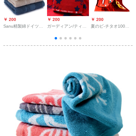
￥ 200
￥ 200
￥ 200
￥
Sanu精製綿ドイツ抗
ガーディアン/ティベ
夏のビ-チタオ100%
菌タオル1冊34×76
ルディディは、秘蔵
ミニレ-ス総动员プロ
cmハチの巣式毛轮柔
バスタオ100%柔らか
セ150*75 cmレ-ス
らかな吸水肉用ナプ
な吸水男カムパネの
150*75 cm
キン110 gプロセブル
フリエ8884赤
た
6