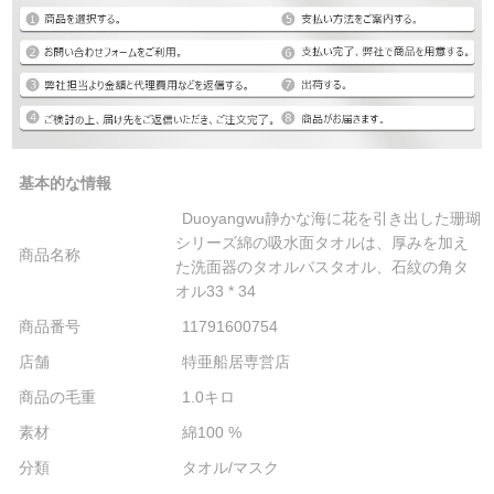
基本的な情報
Duoyangwu静かな海に花を引き出した珊瑚
シリーズ綿の吸水面タオルは、厚みを加え
商品名称
た洗面器のタオルバスタオル、石紋の角タ
オル33 * 34
商品番号
11791600754
店舗
特亜船居専営店
商品の毛重
1.0キロ
素材
綿100 %
分類
タオル/マスク