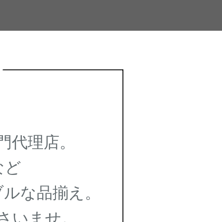
門代理店。
など
ルな品揃え。
さいませ。