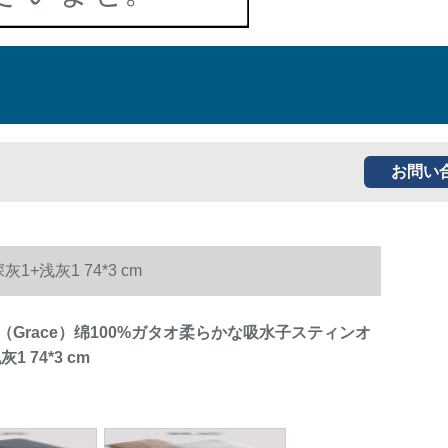
お問い
+浅灰1 74*3 cm
（Grace）绵100%ガタオ柔らかな吸水子スティンオ
1 74*3 cm