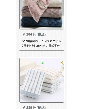
￥
264 円(税込)
Sanu精製綿ドイツ抗菌タオル
1冊34×76 cmハチの巣式毛轮
柔らかい吸水肉巾110 gラム淡
い桃色
￥
239 円(税込)