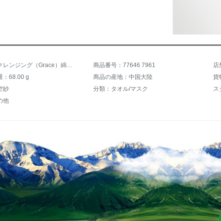
商品名：クレンジング（Grace）綿100 %ガタオル柔らかい吸水子スキンケアタオル和風タオルタオル1 +深灰1 +浅灰1 74 * 3 cm
商品番号：77646 7961
店
68.00 g
商品の産地：中国大陸
貨
空紗
分類：タオル/マスク
ス
の他