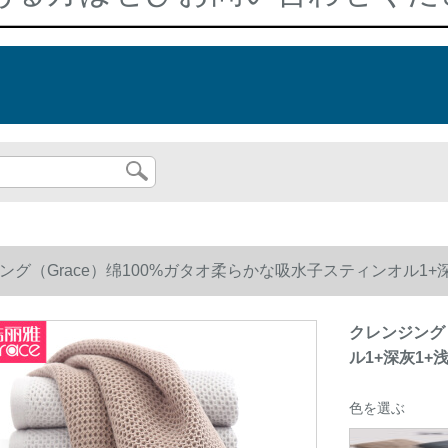
グ（Grace）绵100%ガタオ柔らかな吸水子スティンオル1+深灰1
クレンジング
ル1+深灰1+浅灰
色を選ぶ