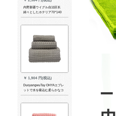
￥
2,384 円(税込)
内野新疆ウイグル自治区长
綿々としたホテリア70*140
cm
￥
1,904 円(税込)
DuoyangwuTay OHYAエプレ
ットで水を吸込む柔らかなコ
—トの柔らかな吸水タオルの
蜜の巣のバスタァ75*14 cm