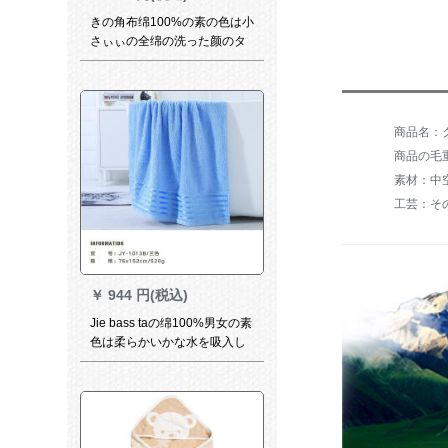
きの角布绵100%の素の色は小
さぃぃの全绵の洗った颜のタ
オルを使って、タオルを拭い
て汗タオルを拭いてきます。
商品の毛重：
素材：中
工芸：そ
￥
944 円(税込)
Jie bass taの绵100%男女の素
色は柔らかいかな水を吸入し
ます。可爱い家族を増やして
厚い韩国版纯色バスタオ色
76*152