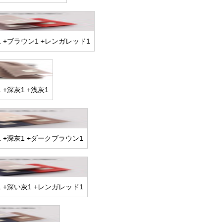
 +ブラウン1 +レンガレッド1
+深灰1 +浅灰1
 +深灰1 +ダークブラウン1
 +深い灰1 +レンガレッド1