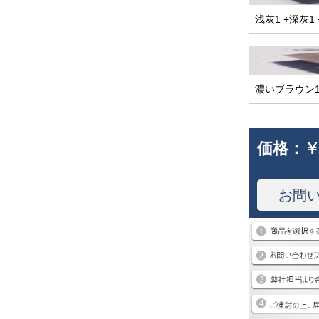
浅灰1 +深灰1
濃いブラウン1
価格：
￥
お問