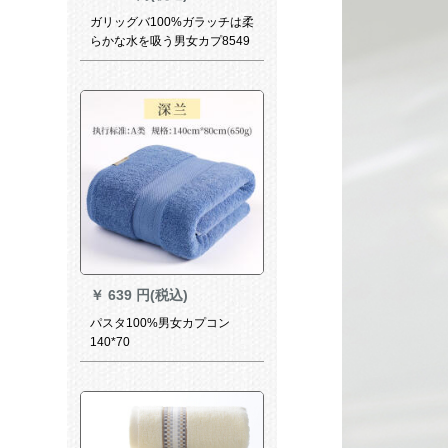
ガリッグバ100%ガラッチは柔
らかな水を吸う男女カプ8549
深蘭140*70
￥
639 円(税込)
パスタ100%男女カプコン
140*70