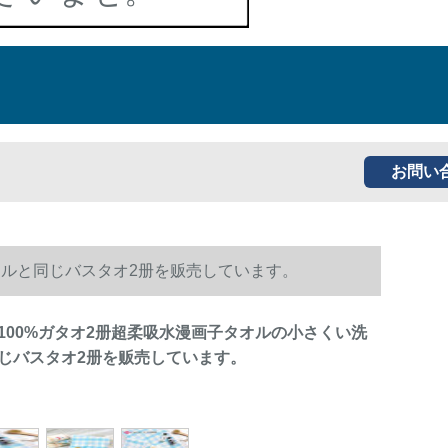
お問い
オルと同じバスタオ2册を贩売しています。
100%ガタオ2册超柔吸水漫画子タオルの小さくい洗
じバスタオ2册を贩売しています。