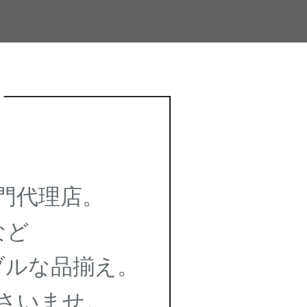
門代理店。
など
ルな品揃え。
さいませ。