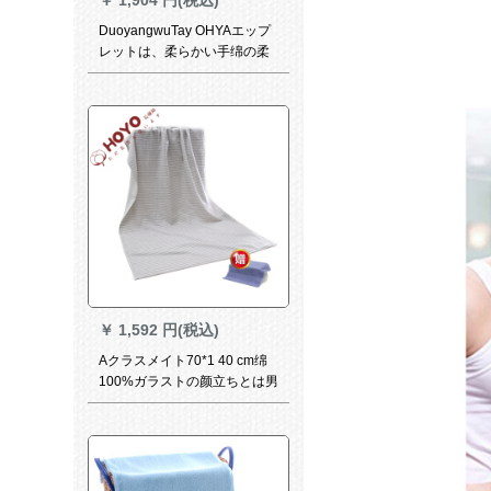
￥
1,904 円(税込)
DuoyangwuTay OHYAエップ
レットは、柔らかい手绵の柔
らかな吸水タオルの蜜の巣水
ブラケット75*14 cm
￥
1,592 円(税込)
Aクラスメイト70*1 40 cm绵
100%ガラストの颜立ちとは男
女共通の大きなタオルです。
肌に気をつけて乳幼児が浅い
灰色であること。