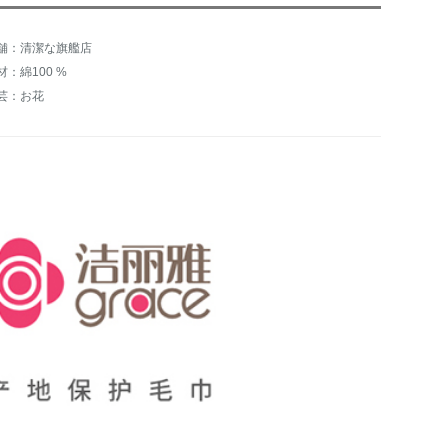
舗：清潔な旗艦店
材：綿100 %
芸：お花