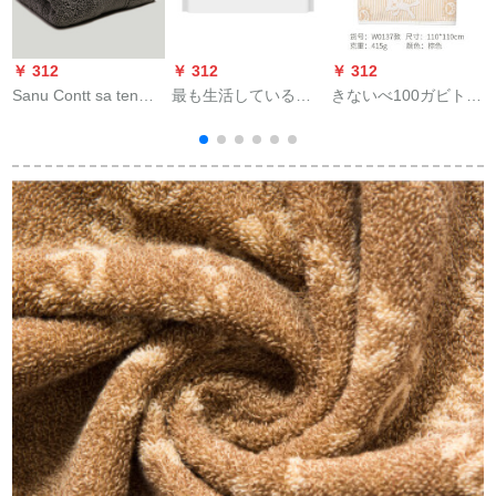
￥ 312
￥ 312
￥ 312
￥
Sanu Contt sa tenホ
最も生活している
きないべ100ガビト
ール厚手テル1冊
（a-life）運動用ナプ
100ガスト新生児入浴
35×76 cm绵100%フ
キン小米運動タオル
カバカシートシー柔
レキシブル吸水シス
綿100%吸水汗綿
らかな吸水タオルは
纱
テム165 g薄い墨色
100%柔らかい通気性
W 137ブラウンで
c
トニック
す。