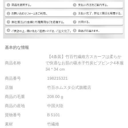
基本的な情報
【4条装】竹百竹繊維方スカーフは柔らか
商品名称
で快適なお肌の吸水子竹炭ビブピンク4本服
34 * 34 cm
商品番号
198215321
店舗
竹百ホムスタ公式旗艦店
商品の毛重
208.00 g
商品の産地
中国大陸
貨物番号
B 5101
素材
竹繊維