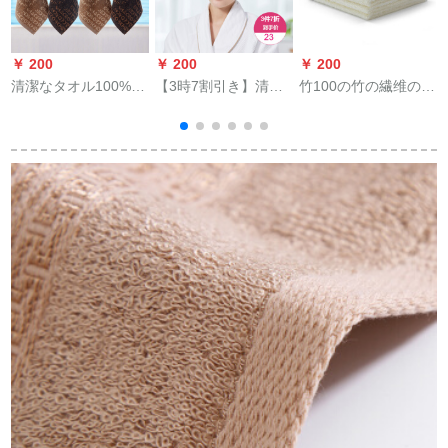
￥ 200
￥ 200
￥ 200
￥
清潔なタオル100%厚
【3時7割引き】清潔
竹100の竹の繊维の皮
D
色をして汚れをプラ
感Ӣルーシー帽子の强
肤の吸水子は竹の炭
O
スします。4本の赤ち
い水を吸入します。
のビブリングの周辺
ゃんの男の人です。
タマを拭いて髪を乾
の素色の金色の4本の
カープは顔を洗って
かします。ぐぐぐぐ
34*34 cmに供えま
くれます。小さぃぃ
ぐぐぐぐぐぐたたた
す。
タオルを拭いてくだ
たたたたたーの帽子1
さい。2深2 34*34 cm
15 g 65*25 cm 2本-ぴ
です。
ンク+紫