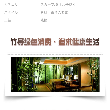
カテゴリ
スカーフ/タオルを拭く
スタイル
素肌、東洋の要素
工芸
毛輪